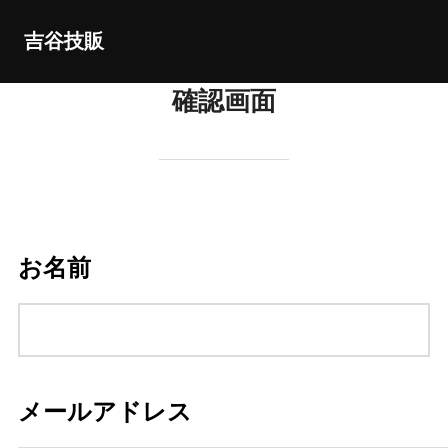
コ
吉谷技販
ン
テ
確認画面
ン
ツ
へ
ス
キ
ッ
お名前
プ
メールアドレス